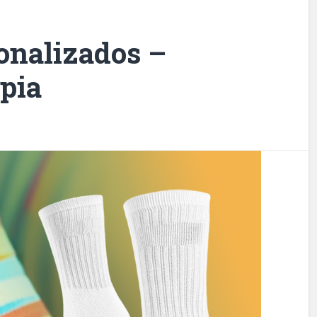
onalizados –
pia