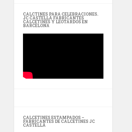
CALCTINES PARA CELEBRACIONES.
JC CASTELLÀ FABRICANTES
CALCETINES Y LEOTARDOS EN
BARCELONA
CALCETINES ESTAMPADOS –
FABRICANTES DE CALCETINES JC
CASTELLÀ