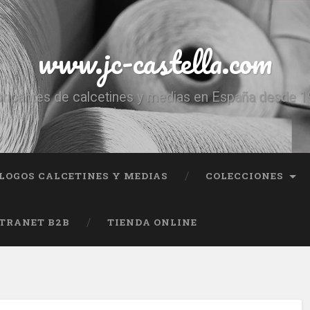
www.jc-castella.com
ricantes de calcetines y medias en España desde 
LOGOS CALCETINES Y MEDIAS
COLECCIONES
TRANET B2B
TIENDA ONLINE