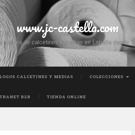
www.jc-castella.com
ricantes de calcetines y medias en España desde 
LOGOS CALCETINES Y MEDIAS
COLECCIONES
TRANET B2B
TIENDA ONLINE