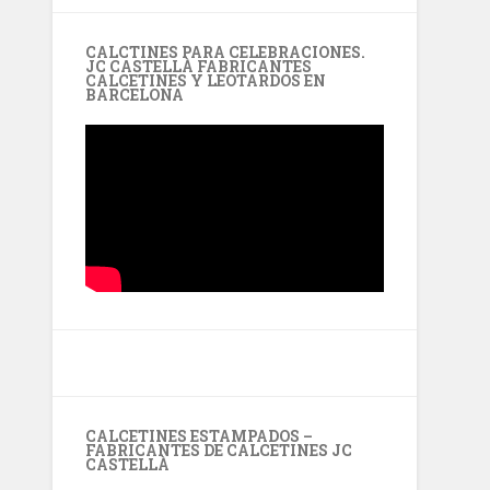
CALCTINES PARA CELEBRACIONES.
JC CASTELLÀ FABRICANTES
CALCETINES Y LEOTARDOS EN
BARCELONA
CALCETINES ESTAMPADOS –
FABRICANTES DE CALCETINES JC
CASTELLÀ