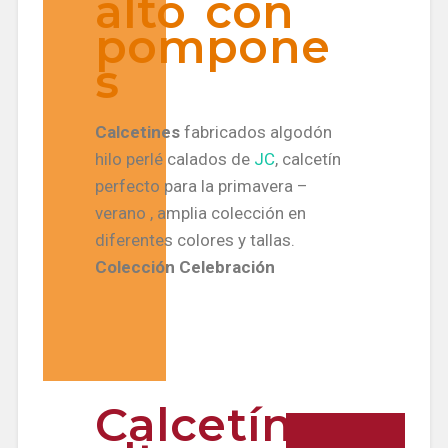
alto con
pompone
s
Calcetines
fabricados algodón
hilo perlé calados de
JC
, calcetín
perfecto para la primavera –
verano , amplia colección en
diferentes colores y tallas.
Colección Celebración
Calcetín