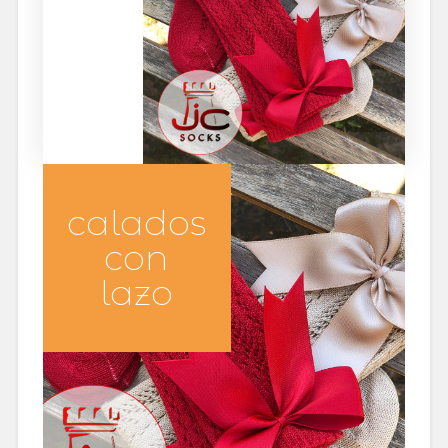
calados
con
lazo