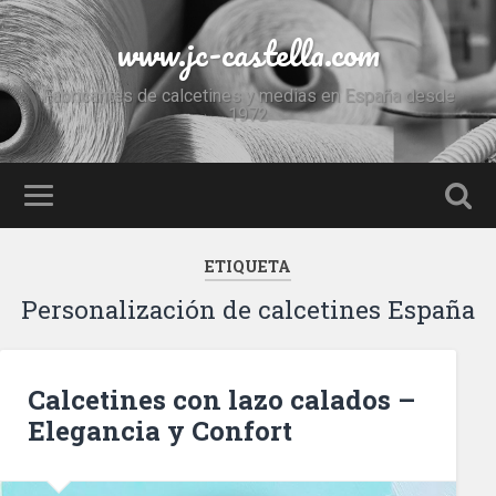
www.jc-castella.com
Fabricantes de calcetines y medias en España desde
1972
ETIQUETA
Personalización de calcetines España
Calcetines con lazo calados –
Elegancia y Confort