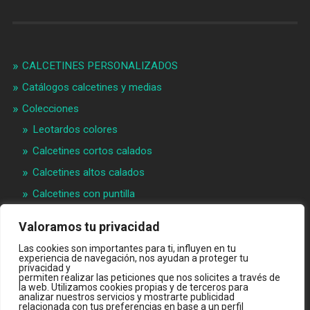
CALCETINES PERSONALIZADOS
Catálogos calcetines y medias
Colecciones
Leotardos colores
Calcetines cortos calados
Calcetines altos calados
Calcetines con puntilla
Calcetines bebé puntilla
Valoramos tu privacidad
Materias primeras
Las cookies son importantes para ti, influyen en tu
Videos
experiencia de navegación, nos ayudan a proteger tu
privacidad y
permiten realizar las peticiones que nos solicites a través de
Quiénes somos
la web. Utilizamos cookies propias y de terceros para
analizar nuestros servicios y mostrarte publicidad
Contacto
relacionada con tus preferencias en base a un perfil