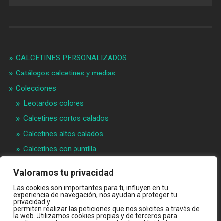
CALCETINES PERSONALIZADOS
Catálogos calcetines y medias
Colecciones
Leotardos colores
Calcetines cortos calados
Calcetines altos calados
Calcetines con puntilla
Calcetines bebé puntilla
Valoramos tu privacidad
Materias primeras
Las cookies son importantes para ti, influyen en tu
Videos
experiencia de navegación, nos ayudan a proteger tu
privacidad y
permiten realizar las peticiones que nos solicites a través de
Quiénes somos
la web. Utilizamos cookies propias y de terceros para