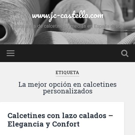
www.jc-castella.com
Fabricantes de calcetines y medias en España desde
1972
ETIQUETA
La mejor opción en calcetines
personalizados
Calcetines con lazo calados –
Elegancia y Confort