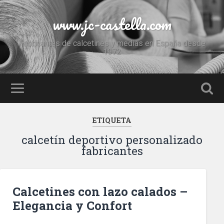
www.jc-castella.com
Fabricantes de calcetines y medias en España desde
1972
ETIQUETA
calcetín deportivo personalizado
fabricantes
Calcetines con lazo calados –
Elegancia y Confort