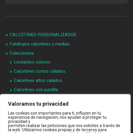
CALCETINES PERSONALIZADOS
Catálogos calcetines y medias
Colecciones
Leotardos colores
Calcetines cortos calados
Calcetines altos calados
Calcetines con puntilla
Calcetines bebé puntilla
Valoramos tu privacidad
Materias primeras
Las cookies son importantes para ti, influyen en tu
Videos
experiencia de navegación, nos ayudan a proteger tu
privacidad y
permiten realizar las peticiones que nos solicites a través de
Quiénes somos
la web. Utilizamos cookies propias y de terceros para