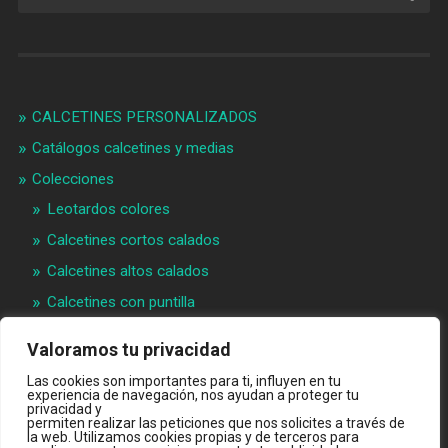
CALCETINES PERSONALIZADOS
Catálogos calcetines y medias
Colecciones
Leotardos colores
Calcetines cortos calados
Calcetines altos calados
Calcetines con puntilla
Calcetines bebé puntilla
Valoramos tu privacidad
Materias primeras
Las cookies son importantes para ti, influyen en tu
Videos
experiencia de navegación, nos ayudan a proteger tu
privacidad y
permiten realizar las peticiones que nos solicites a través de
Quiénes somos
la web. Utilizamos cookies propias y de terceros para