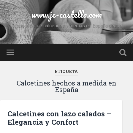
www.jc-castella.com
Fabricantes de calcetines y medias en España desde
1972
ETIQUETA
Calcetines hechos a medida en
España
Calcetines con lazo calados –
Elegancia y Confort