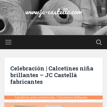
www.jc-castella.com
Fabricantes de calcetines y medias en España desde
1972
Celebración | Calcetines niña
brillantes – JC Castellà
fabricantes