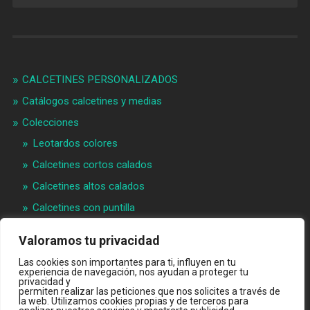
CALCETINES PERSONALIZADOS
Catálogos calcetines y medias
Colecciones
Leotardos colores
Calcetines cortos calados
Calcetines altos calados
Calcetines con puntilla
Calcetines bebé puntilla
Valoramos tu privacidad
Materias primeras
Las cookies son importantes para ti, influyen en tu
experiencia de navegación, nos ayudan a proteger tu
Videos
privacidad y
permiten realizar las peticiones que nos solicites a través de
Quiénes somos
la web. Utilizamos cookies propias y de terceros para