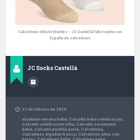
Calcetines niña brillantes – JC Castellà fabricantes en
España de calcetines
JC Socks Castellà
21 de febrero de 2019
alcetines verano bebé
,
Calcetín bebé celebración
,
Calcetín celebración niña
,
Calcetín ceremonia
bebé
,
Calcetín puntilla perlé
,
Calcetines
,
Calcetines algodón fresco
,
Calcetines altos con
borlas
,
Calcetines bebé
,
Calcetines bebé