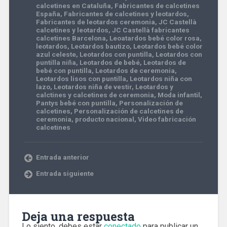
calcetines en Cataluña
,
Fabricantes de calcetines
España
,
Fabricantes de calcetines y leotardos
,
Fabricantes de leotardos ceremonia
,
JC Castellà
calcetines y leotardos
,
JC Castellà fabricantes
calcetines Barcelona
,
Leoatardos bebé color rosa
,
leotardos
,
Leotardos bautizo
,
Leotardos bebé color
azul celeste
,
Leotardos con puntilla
,
Leotardos con
puntilla niña
,
Leotardos de bebé
,
Leotardos de
bebé con puntilla
,
Leotardos de ceremonia
,
Leotardos lisos con puntilla
,
Leotardos niña con
lazo
,
Leotardos niña de vestir
,
Leotardos y
calctines y calcetines de ceremonia
,
Moda infantil
,
Pantys bebé con puntilla
,
Personalización de
calcetines
,
Personalización de calcetines de
ceremonia
,
producto nacional
,
Video fabricación
calcetines
Entrada anterior
Entrada siguiente
Deja una respuesta
Lo siento, debes estar
conectado
para publicar un