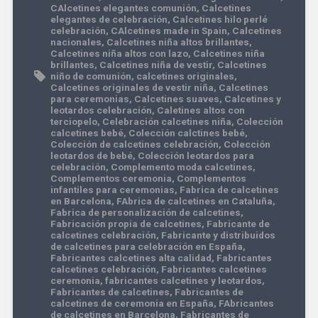
CAlcetines elegantes comunión
,
Calcetines
elegantes de celebración
,
Calcetines hilo perlé
celebración
,
CAlcetines made in Spain
,
Calcetines
nacionales
,
Calcetines niña altos brillantes
,
Calcetines niña altos con lazo
,
Calcetines niña
brillantes
,
Calcetines niña de vestir
,
Calcetines
niño de comunión
,
calcetines originales
,
Calcetines originales de vestir niña
,
Calcetines
para ceremonias
,
Calcetines suaves
,
Calcetines y
leotardos celebración
,
Caletines altos con
terciopelo
,
Celebración calcetines niña
,
Colección
calcetines bebé
,
Colección calctines bebé
,
Colección de calcetines celebración
,
Colección
leotardos de bebé
,
Colección leotardos para
celebración
,
Complemento moda calcetines
,
Complementos ceremonia
,
Complementos
infantiles para ceremonias
,
Fabrica de calcetines
en Barcelona
,
FAbrica de calcetines en Cataluña
,
Fabrica de personalización de calcetines
,
Fabricación propia de calcetines
,
Fabricante de
calcetines celebración
,
Fabricante y distribuidos
de calcetines para celebración en España
,
Fabricantes calcetines alta calidad
,
Fabricantes
calcetines celebración
,
Fabricantes calcetines
ceremonia
,
fabricantes calcetines y leotardos
,
Fabricantes de calcetines
,
Fabricantes de
calcetines de ceremonia en España
,
FAbricantes
de calcetines en Barcelona
,
Fabricantes de