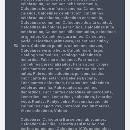
celebración
,
Calcetines bebé ceremonia
,
Calcetines bebé niña ceremonia
,
Calcetines
calados
,
Calcetines celebración
,
calcetines
celebración calados
,
calcetines ceremonia
,
Calcetines comunión
,
Calcetines de alta calidad
,
Calcetines de colores para niños
,
Calcetines niña
celebración
,
Calcetines niña comunión
,
calcetines
originales
,
Calcetines para niños
,
Calcetines
perlé
,
Calcetines primavera
,
Calcetines puño y
lazo
,
Calcetines puntilla
,
calcetines suaves
,
Calcetines verano bebé
,
Calcetines vintage
,
Catálogo calcetines
,
Catálogo calcetines y
leotardos
,
Fabrica calcetines
,
Fabrica de
calcetines personalizados
,
Fabricación propia
,
Fabricante calcetines
,
Fabricante calcetines
niños
,
Fabricante calcetines personalizados
,
Fabricante de leotardos bebé en España
,
Fabricantes calcetines
,
Fabricantes calcetines
celebración niña
,
Fabricantes calcetines
deportivos
,
Fabricantes calcetines en Barcelona
,
Leotardos lisos
,
Leotardos y calcetines
,
Letardos
bebé
,
Pantys
,
Pantys bebé
,
Personalización de
calcetines deportivos
,
Personalización marcas
,
Video calcetines
,
Videos
Calcetería
,
Calcetería Barcelona fabricantes
,
Calcetiens de niña
,
Calcetin azul marino con
borlon
,
calcetines
,
Calcetines 100% nacionales
,