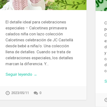
El detalle ideal para celebraciones
C
especiales – Calcetines primavera
p
calados niña con lazo colección
C
Calcetines celebración de JC Castellà
e
desde bebé a niña/o. Una colección
d
llena de detalles. Cuando se trata de
y
celebraciones especiales, los detalles
c
marcan la diferencia. Y…
d
c
Seguir leyendo →
S
2023/05/11
0