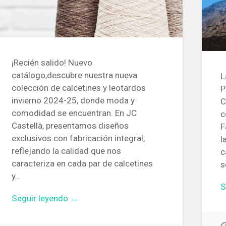
¡Recién salido! Nuevo
catálogo,descubre nuestra nueva
L
colección de calcetines y leotardos
P
invierno 2024-25, donde moda y
C
comodidad se encuentran. En JC
c
Castellà, presentamos diseños
F
exclusivos con fabricación integral,
l
reflejando la calidad que nos
c
caracteriza en cada par de calcetines
s
y…
S
Seguir leyendo →