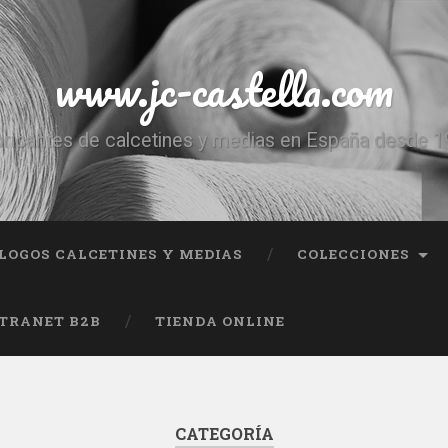
www.jc-castella.com
ricantes de calcetines y medias en España desde 
LOGOS CALCETINES Y MEDIAS
COLECCIONES
TRANET B2B
TIENDA ONLINE
CATEGORÍA