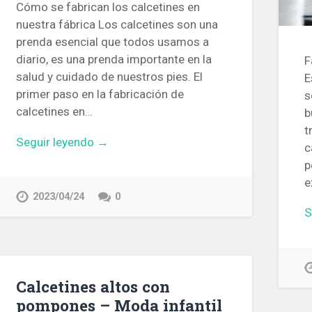
Cómo se fabrican los calcetines en
nuestra fábrica Los calcetines son una
prenda esencial que todos usamos a
diario, es una prenda importante en la
F
salud y cuidado de nuestros pies. El
E
primer paso en la fabricación de
s
calcetines en…
b
t
Seguir leyendo →
c
p
e
2023/04/24
0
S
Calcetines altos con
pompones – Moda infantil