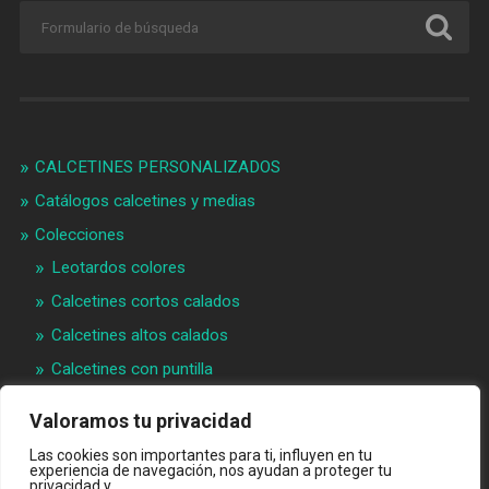
CALCETINES PERSONALIZADOS
Catálogos calcetines y medias
Colecciones
Leotardos colores
Calcetines cortos calados
Calcetines altos calados
Calcetines con puntilla
Calcetines bebé puntilla
Valoramos tu privacidad
Materias primeras
Las cookies son importantes para ti, influyen en tu
Videos
experiencia de navegación, nos ayudan a proteger tu
privacidad y