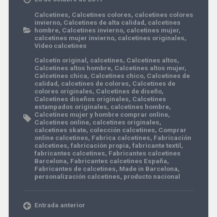
Calcetines
,
Calcetines colores
,
calcetines colores
invierno
,
Calcetines de alta calidad
,
calcetines
hombre
,
Calcetines invierno
,
calcetines mujer
,
calcetines mujer invierno
,
calcetines originales
,
Video calcetines
Calcetín original
,
calcetines
,
Calcetines altos
,
Calcetines altos hombre
,
Calcetines altos mujer
,
Calcetines chica
,
Calcetines chico
,
Calcetines de
calidad
,
calcetines de colores
,
Calcetines de
colores originales
,
Calcetines de diseño
,
Calcetines diseños originales
,
Calcetines
estampados originales
,
calcetines hombre
,
Calcetines mujer y hombre comprar online
,
Calcetines online
,
calcetines originales
,
calcetines skate
,
colección calcetines
,
Comprar
online calcetines
,
Fabrica calcetines
,
Fabricación
calcetines
,
fabricación propia
,
fabricante textil
,
fabricantes calcetines
,
Fabricantes calcetines
Barcelona
,
Fabricantes calcetines España
,
Fabricantes de calcetines
,
Made in Barcelona
,
personalización calcetines
,
producto nacional
Entrada anterior