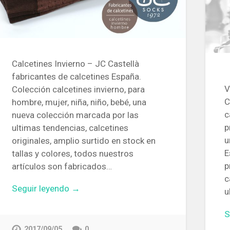
Calcetines Invierno – JC Castellà
fabricantes de calcetines España.
V
Colección calcetines invierno, para
C
hombre, mujer, niña, niño, bebé, una
c
nueva colección marcada por las
p
ultimas tendencias, calcetines
u
originales, amplio surtido en stock en
E
tallas y colores, todos nuestros
p
artículos son fabricados…
c
Seguir leyendo →
u
S
2017/09/05
0