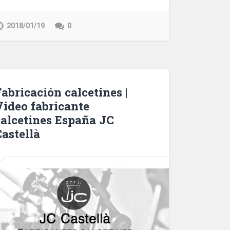
2018/01/19
0
abricación calcetines |
Video fabricante
calcetines España JC
Castellà