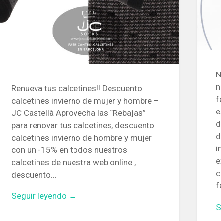
N
n
Renueva tus calcetines!! Descuento
f
calcetines invierno de mujer y hombre –
e
JC Castellà Aprovecha las “Rebajas”
d
para renovar tus calcetines, descuento
d
calcetines invierno de hombre y mujer
i
con un -15% en todos nuestros
e
calcetines de nuestra web online ,
c
descuento…
f
Seguir leyendo →
S