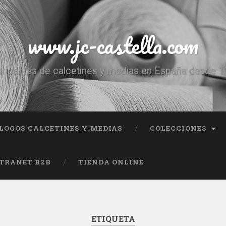
www.jc-castella.com
ricantes de calcetines y medias en España desde 
LOGOS CALCETINES Y MEDIAS
COLECCIONES
TRANET B2B
TIENDA ONLINE
ETIQUETA