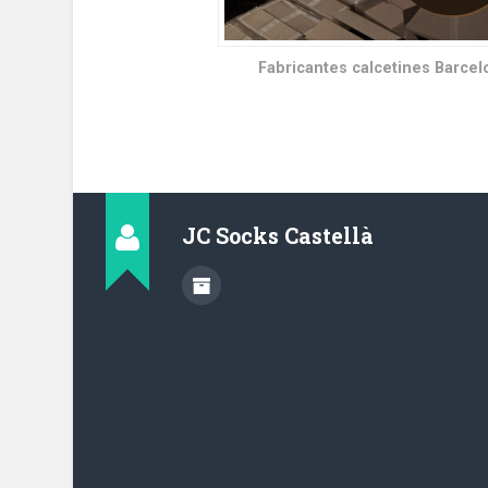
Fabricantes calcetines Barcel
JC Socks Castellà