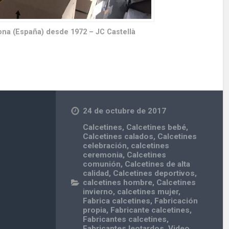
ona (España) desde 1972 – JC Castellà
24 de octubre de 2017
Calcetines
,
Calcetines bebé
,
Calcetines calados
,
Calcetines
celebración
,
calcetines
ceremonia
,
Calcetines
comunión
,
Calcetines de alta
calidad
,
Calcetines deportivos
,
calcetines hombre
,
Calcetines
invierno
,
calcetines mujer
,
Fabrica calcetines
,
Fabricación
propia
,
Fabricante calcetines
,
Fabricantes calcetines
,
Fabricantes leotardos
,
Video