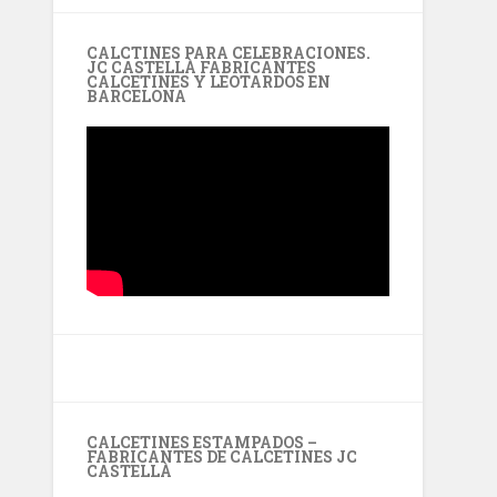
CALCTINES PARA CELEBRACIONES.
JC CASTELLÀ FABRICANTES
CALCETINES Y LEOTARDOS EN
BARCELONA
CALCETINES ESTAMPADOS –
FABRICANTES DE CALCETINES JC
CASTELLÀ