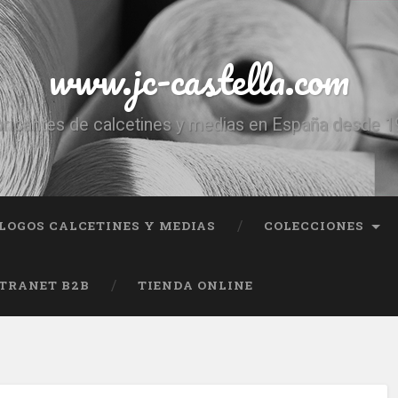
www.jc-castella.com
ricantes de calcetines y medias en España desde 
LOGOS CALCETINES Y MEDIAS
COLECCIONES
TRANET B2B
TIENDA ONLINE