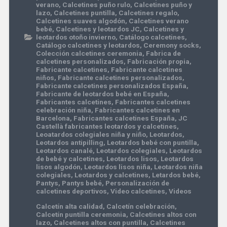
verano
,
Calcetines puño rulo
,
Calcetines puño y
lazo
,
Calcetines puntilla
,
Calcetines regalo
,
Calcetines suaves algodón
,
Calcetines verano
bebé
,
Calcetines y leotardos JC
,
Calcetines y
leotardos otoño invierno
,
Catálogo calcetines
,
Catálogo calcetines y leotardos
,
Ceremony socks
,
Colección calcetines ceremonia
,
Fabrica de
calcetines personalizados
,
Fabricación propia
,
Fabricante calcetines
,
Fabricante calcetines
niños
,
Fabricante calcetines personalizados
,
Fabricante calcetines personalizados España
,
Fabricante de leotardos bebé en España
,
Fabricantes calcetines
,
Fabricantes calcetines
celebración niña
,
Fabricantes calcetines en
Barcelona
,
Fabricantes calcetines España
,
JC
Castellà fabricantes leotardos y calcetines
,
Leoatardos colegiales niña y niño
,
Leotardos
,
Leotardos antipilling
,
Leotardos bebé con puntilla
,
Leotardos canalé
,
Leotardos colegiales
,
Leotardos
de bebé y calcetines
,
Leotardos lisos
,
Leotardos
lisos algodón
,
Leotardos lisos niña
,
Leotardos niña
colegiales
,
Leotardos y calcetines
,
Letardos bebé
,
Pantys
,
Pantys bebé
,
Personalización de
calcetines deportivos
,
Video calcetines
,
Videos
Calcetín alta calidad
,
Calcetín celebración
,
Calcetín puntilla ceremonia
,
Calcetines altos con
lazo
,
Calcetines altos con puntilla
,
Calcetines