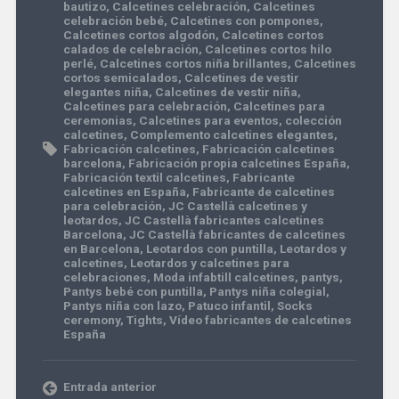
bautizo
,
Calcetines celebración
,
Calcetines
celebración bebé
,
Calcetines con pompones
,
Calcetines cortos algodón
,
Calcetines cortos
calados de celebración
,
Calcetines cortos hilo
perlé
,
Calcetines cortos niña brillantes
,
Calcetines
cortos semicalados
,
Calcetines de vestir
elegantes niña
,
Calcetines de vestir niña
,
Calcetines para celebración
,
Calcetines para
ceremonias
,
Calcetines para eventos
,
colección
calcetines
,
Complemento calcetines elegantes
,
Fabricación calcetines
,
Fabricación calcetines
barcelona
,
Fabricación propia calcetines España
,
Fabricación textil calcetines
,
Fabricante
calcetines en España
,
Fabricante de calcetines
para celebración
,
JC Castellà calcetines y
leotardos
,
JC Castellà fabricantes calcetines
Barcelona
,
JC Castellà fabricantes de calcetines
en Barcelona
,
Leotardos con puntilla
,
Leotardos y
calcetines
,
Leotardos y calcetines para
celebraciones
,
Moda infabtill calcetines
,
pantys
,
Pantys bebé con puntilla
,
Pantys niña colegial
,
Pantys niña con lazo
,
Patuco infantil
,
Socks
ceremony
,
Tights
,
Vídeo fabricantes de calcetines
España
Entrada anterior