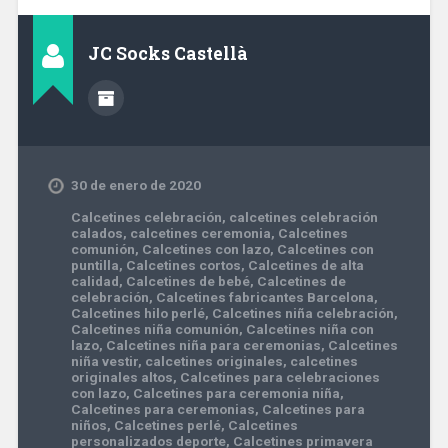
JC Socks Castellà
30 de enero de 2020
Calcetines celebración
,
calcetines celebración
calados
,
calcetines ceremonia
,
Calcetines
comunión
,
Calcetines con lazo
,
Calcetines con
puntilla
,
Calcetines cortos
,
Calcetines de alta
calidad
,
Calcetines de bebé
,
Calcetines de
celebración
,
Calcetines fabricantes Barcelona
,
Calcetines hilo perlé
,
Calcetines niña celebración
,
Calcetines niña comunión
,
Calcetines niña con
lazo
,
Calcetines niña para ceremonias
,
Calcetines
niña vestir
,
calcetines originales
,
calcetines
originales altos
,
Calcetines para celebraciones
con lazo
,
Calcetines para ceremonia niña
,
Calcetines para ceremonias
,
Calcetines para
niños
,
Calcetines perlé
,
Calcetines
personalizados deporte
,
Calcetines primavera