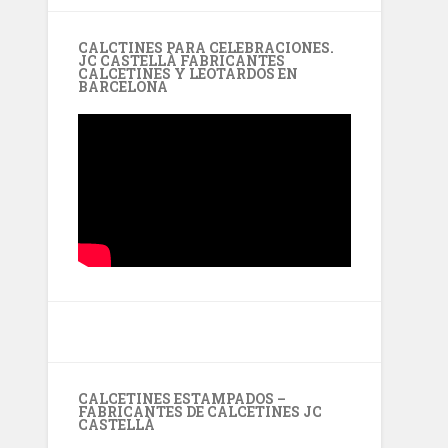
CALCTINES PARA CELEBRACIONES.
JC CASTELLÀ FABRICANTES
CALCETINES Y LEOTARDOS EN
BARCELONA
CALCETINES ESTAMPADOS –
FABRICANTES DE CALCETINES JC
CASTELLÀ