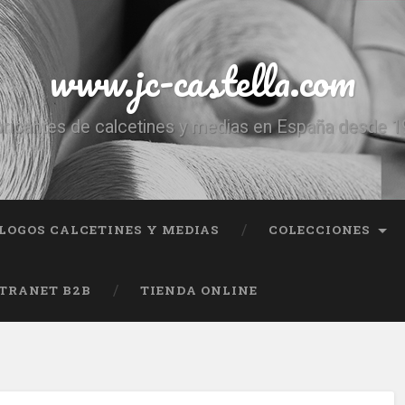
www.jc-castella.com
ricantes de calcetines y medias en España desde 
LOGOS CALCETINES Y MEDIAS
COLECCIONES
TRANET B2B
TIENDA ONLINE