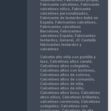
sublimación
,
Fabricación propia
,
Fabricante calcetines
,
Fabricante
calcetines niños
,
Fabricante
calcetines personalizados
,
Fabricante de leotardos bebé en
España
,
Fabricantes calcetines
,
Fabricantes calcetines
Barcelona
,
Fabricantes
calcetines España
,
Fabricantes
leotardos
,
General
,
JC Castellà
fabricantes leotardos y
calcetines
Calcetín alto niña con puntilla y
lazo
,
Calcetines altos canalé
,
Calcetines altos colegiales
,
Calcetines altos con borlones
,
Calcetines altos de colores
,
Calcetines altos de comunión
,
Calcetines altos de niña
,
Calcetines altos de niño
,
Calcetines altos lisos
,
Calcetines
altos niños
,
Calcetines brillantes
,
calcetines ceremonia
,
Calcetines
colegiales
,
Calcetines con
pompones
,
Calcetines de alta