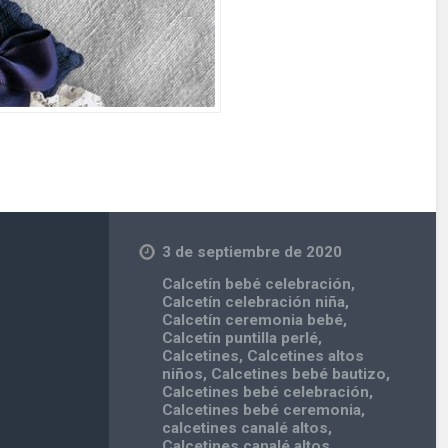
3 de septiembre de 2020
Calcetín bebé celebración
,
Calcetín celebración niña
,
Calcetín ceremonia bebé
,
Calcetín puntilla perlé
,
Calcetines
,
Calcetines altos
niños
,
Calcetines bebé bautizo
,
Calcetines bebé celebración
,
Calcetines bebé ceremonia
,
calcetines canalé altos
,
Calcetines canalé altos