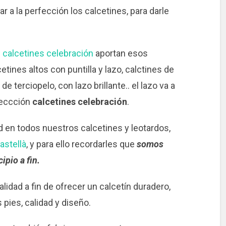
r a la perfección los calcetines, para darle
s
calcetines celebración
aportan esos
etines altos con puntilla y lazo, calctines de
e terciopelo, con lazo brillante.. el lazo va a
leccción
calcetines celebración
.
ad en todos nuestros calcetines y leotardos,
astellà
, y para ello recordarles que
somos
ipio a fin.
alidad a fin de ofrecer un calcetín duradero,
pies, calidad y diseño.