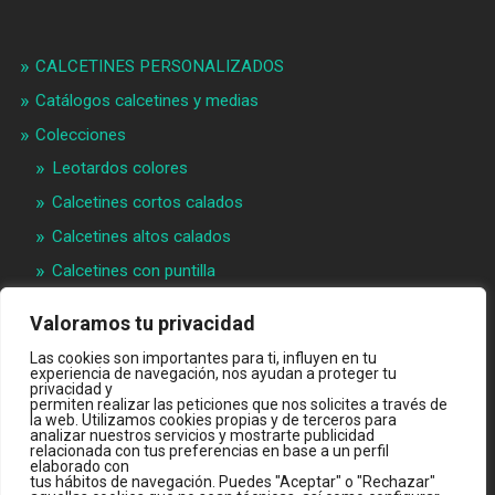
CALCETINES PERSONALIZADOS
Catálogos calcetines y medias
Colecciones
Leotardos colores
Calcetines cortos calados
Calcetines altos calados
Calcetines con puntilla
Calcetines bebé puntilla
Valoramos tu privacidad
Materias primeras
Las cookies son importantes para ti, influyen en tu
experiencia de navegación, nos ayudan a proteger tu
Videos
privacidad y
permiten realizar las peticiones que nos solicites a través de
Quiénes somos
la web. Utilizamos cookies propias y de terceros para
analizar nuestros servicios y mostrarte publicidad
Contacto
relacionada con tus preferencias en base a un perfil
elaborado con
INTRANET B2B
tus hábitos de navegación. Puedes "Aceptar" o "Rechazar"