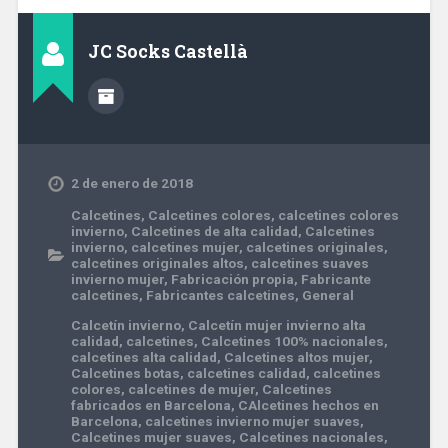
JC Socks Castellà
2 de enero de 2018
Calcetines
,
Calcetines colores
,
calcetines colores
invierno
,
Calcetines de alta calidad
,
Calcetines
invierno
,
calcetines mujer
,
calcetines originales
,
calcetines originales altos
,
calcetines suaves
invierno mujer
,
Fabricación propia
,
Fabricante
calcetines
,
Fabricantes calcetines
,
General
Calcetín invierno
,
Calcetín mujer invierno alta
calidad
,
calcetines
,
Calcetines 100% nacionales
,
calcetines alta calidad
,
Calcetines altos mujer
,
Calcetines botas
,
calcetines calidad
,
calcetines
colores
,
calcetines de mujer
,
Calcetines
fabricados en Barcelona
,
CAlcetines hechos en
Barcelona
,
calcetines invierno mujer suaves
,
Calcetines mujer suaves
,
Calcetines nacionales
,