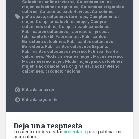
Calcetines online invierno
,
Calcetines online
mujer
,
calcetines originales
,
Calcetines originales
colores
,
Calcetines pack Navidad
,
Calcetines
puño suave
,
calcetines térmicos
,
Complementos
mujer
,
Comprar calcetines mujer
,
Comprar
calcetines online
,
Comprar pack calcetines
,
Fabricación calcetines
,
fabricación propia
,
fabricante textil
,
Fabricantes
,
Fabricantes
Barcelona calcetines
,
Fabricantes calcetines
Barcelona
,
Fabricantes calcetines España
,
Fabricantes calcetines invierno
,
Fabricantes de
calcetines
,
Moda calcetines mujer
,
Moda invierno
,
Moda invierno mujer
,
Moda mujer
,
pack calcetines
mujer
,
Pack calcetines originales
,
Pack invierno
calcetines
,
producto nacional
Entrada anterior
Entrada siguiente
Deja una respuesta
Lo siento, debes estar
conectado
para publicar un
comentario.