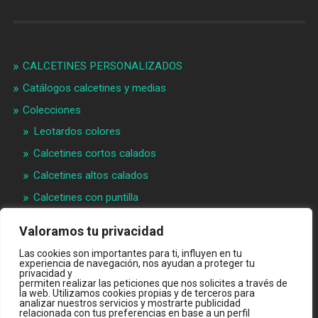
CALCETINES PERSONALIZADOS
Catálogos calcetines y medias
Colecciones
Leotardos colores
Calcetines cortos calados
Calcetines altos calados
Calcetines con puntilla
Calcetines bebé puntilla
Valoramos tu privacidad
Materias primeras
Las cookies son importantes para ti, influyen en tu
Videos
experiencia de navegación, nos ayudan a proteger tu
privacidad y
permiten realizar las peticiones que nos solicites a través de
Quiénes somos
la web. Utilizamos cookies propias y de terceros para
analizar nuestros servicios y mostrarte publicidad
Contacto
relacionada con tus preferencias en base a un perfil