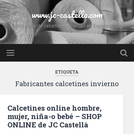
www.jc-castella.com
Fabricantes de calcetines y medias en España desde
1972
ETIQUETA
Fabricantes calcetines invierno
Calcetines online hombre,
mujer, niña-o bebé – SHOP
ONLINE de JC Castellà