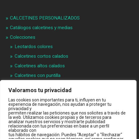
CALCETINES PERSONALIZADOS
Catálogos calcetines y medias
Colecciones
Leotardos colores
Calcetines cortos calados
Calcetines altos calados
Calcetines con puntilla
Calcetines bebé puntilla
Valoramos tu privacidad
Materias primeras
Las cookies son importantes para ti, influyen en tu
Videos
experiencia de navegación, nos ayudan a proteger tu
privacidad y
permiten realizar las peticiones que nos solicites a través de
Quiénes somos
la web. Utilizamos cookies propias y de terceros para
analizar nuestros servicios y mostrarte publicidad
Contacto
relacionada con tus preferencias en base a un perfil
elaborado con
INTRANET B2B
tus hábitos de navegación. Puedes "Aceptar" o "Rechazar"