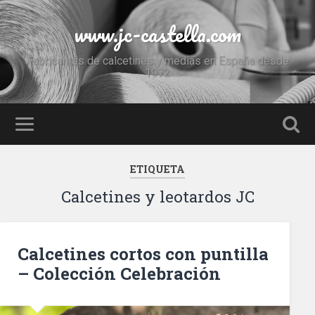
www.jc-castella.com
Fabricantes de calcetines y medias en España desde
1972
ETIQUETA
Calcetines y leotardos JC
Calcetines cortos con puntilla
– Colección Celebración