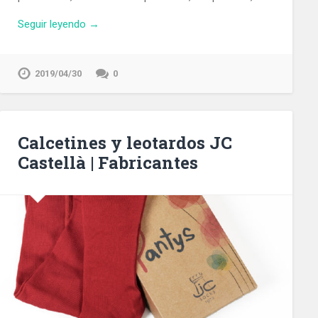
Seguir leyendo →
2019/04/30
0
Calcetines y leotardos JC
Castellà | Fabricantes