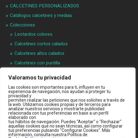
CALCETINES PERSONALIZADOS
Catálogos calcetines y medias
Colecciones
Leotardos colores
Calcetines cortos calados
Calcetines altos calados
Calcetines con puntilla
Calcetines bebé puntilla
Valoramos tu privacidad
Materias primeras
Las cookies son importantes para ti, influyen en tu
experiencia de navegación, nos ayudan a proteger tu
Videos
privacidad y
permiten realizar las peticiones que nos solicites a través de
Quiénes somos
la web. Utilizamos cookies propias y de terceros para
analizar nuestros servicios y mostrarte publicidad
Contacto
relacionada con tus preferencias en base a un perfil
elaborado con
INTRANET B2B
tus hábitos de navegación. Puedes "Aceptar" o "Rechazar"
aquellas cookies que no sean técnicas, así como configurar
TIENDA ONLINE
tus preferencias pulsando "Configurar Cookies". Más
información, consulta nuestra Política de