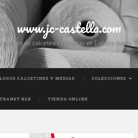
www.jc-castella.com
ricantes de calcetines y medias en España desde 
LOGOS CALCETINES Y MEDIAS
COLECCIONES
TRANET B2B
TIENDA ONLINE