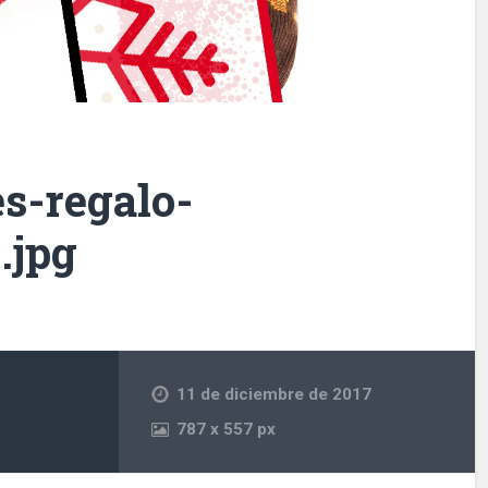
s-regalo-
.jpg
11 de diciembre de 2017
787
x
557 px