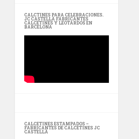
CALCTINES PARA CELEBRACIONES.
JC CASTELLÀ FABRICANTES
CALCETINES Y LEOTARDOS EN
BARCELONA
CALCETINES ESTAMPADOS –
FABRICANTES DE CALCETINES JC
CASTELLÀ