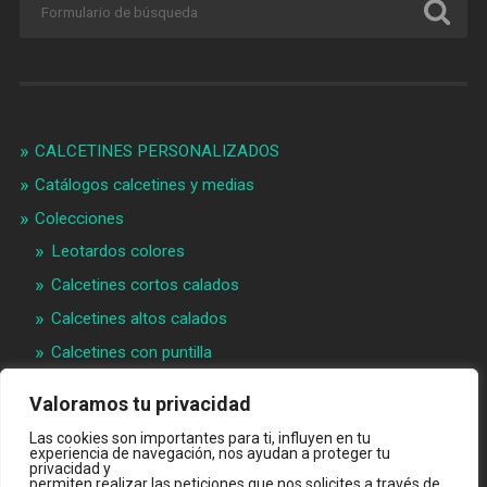
CALCETINES PERSONALIZADOS
Catálogos calcetines y medias
Colecciones
Leotardos colores
Calcetines cortos calados
Calcetines altos calados
Calcetines con puntilla
Calcetines bebé puntilla
Valoramos tu privacidad
Materias primeras
Las cookies son importantes para ti, influyen en tu
Videos
experiencia de navegación, nos ayudan a proteger tu
privacidad y
permiten realizar las peticiones que nos solicites a través de