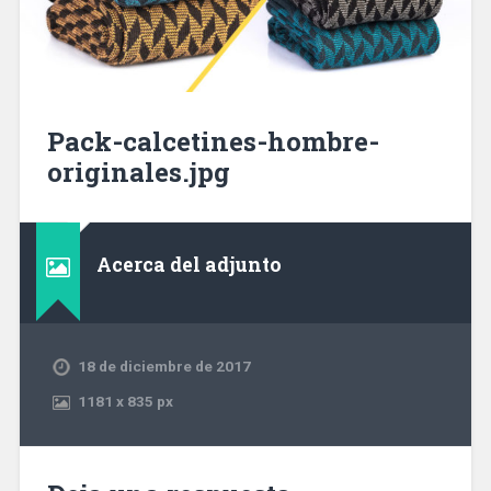
Pack-calcetines-hombre-
originales.jpg
Acerca del adjunto
18 de diciembre de 2017
1181
x
835 px