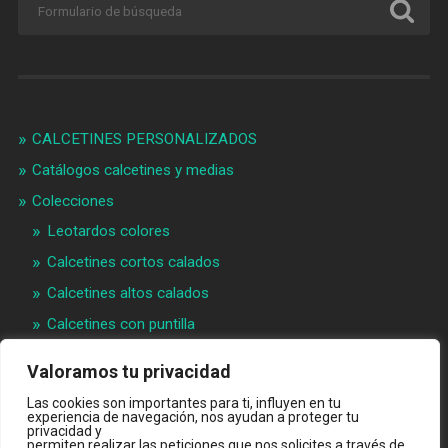
CALCETINES PERSONALIZADOS
Catálogos calcetines y medias
Colecciones
Leotardos colores
Calcetines cortos calados
Calcetines altos calados
Calcetines con puntilla
Calcetines bebé puntilla
Valoramos tu privacidad
Materias primeras
Las cookies son importantes para ti, influyen en tu
Videos
experiencia de navegación, nos ayudan a proteger tu
privacidad y
permiten realizar las peticiones que nos solicites a través de