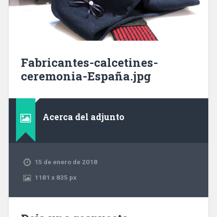
Fabricantes-calcetines-
ceremonia-España.jpg
Acerca del adjunto
15 de enero de 2018
1181
x
835 px