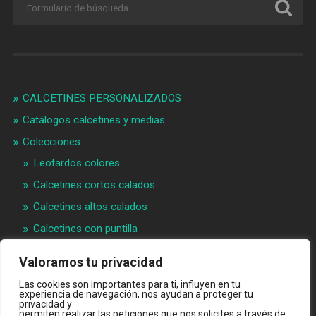
CALCETINES PERSONALIZADOS
Catálogos calcetines y medias
Colecciones
Leotardos colores
Calcetines cortos calados
Calcetines altos calados
Calcetines con puntilla
Calcetines bebé puntilla
Valoramos tu privacidad
Materias primeras
Las cookies son importantes para ti, influyen en tu
Videos
experiencia de navegación, nos ayudan a proteger tu
privacidad y
permiten realizar las peticiones que nos solicites a través de