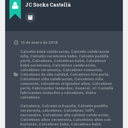
JC Socks Castellà
15 de enero de 2018
Calcetín bebé celebración
,
Calcetín celebración
niña
,
Calcetín ceremonia bebé
,
Calcetín puntilla
perlé
,
Calcetines
,
Calcetines bebé
,
Calcetines
bebé ceremonia
,
Calcetines celebración
,
calcetines ceremonia
,
Calcetines comunión
,
Calcetines de alta calidad
,
Calcetines hilo perlé
,
Calcetines niña celebración
,
Calcetines niña
comunión
,
calcetines originales altos
,
Calcetines
perlé
,
Fabricantes leotardos
,
General
,
JC Castellà
fabricantes leotardos y calcetines
,
Video
calcetines
Calcetería
,
Calcetería España
,
Calcetín puntilla
ceremonia
,
calcetines
,
Calcetines 100%
nacionales
,
Calcetines alta calidad celebración
,
Calcetines altos ceremonia
,
Calcetines altos con
borlones
,
Calcetines bebé
,
Calcetines bebé