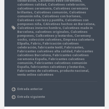
celebración
,
Calcetines bebé ceremonia
,
calcetines calidad
,
Calcetines celebración
,
calcetines ceremonia
,
Calcetines ceremonia
brillantes
,
Calcetines comunión
,
Calcetines
comunión niña
,
Calcetines con borlones
,
Calcetines con lazo y puntilla
,
Calcetines con
pompones niña
,
CAlcetines hechos en Barcelona
,
Calcetines invierno hombre
,
Calcetines made in
Barcelona
,
calcetines originales
,
Calcetines
pompones
,
Calkcetines y leotardos
,
Ceremony
socks
,
colección calcetines
,
Empresa calcetería
ESpaña
,
Fabric
,
Fabricación calcetines
celebración
,
fabricante textil
,
Fabricantes
,
Fabricantes calcetines alta calidad
,
Fabricantes
calcetines Barcelona
,
Fabricantes calcetines
ceremonia España
,
Fabricantes calcetines
comunión
,
Fabricantes calcetines comunión
España
,
fabricantes calcetines y leotardos
,
Fabricantes de calcetines
,
producto nacional
,
venta online calcetines
Entrada anterior
Entrada siguiente