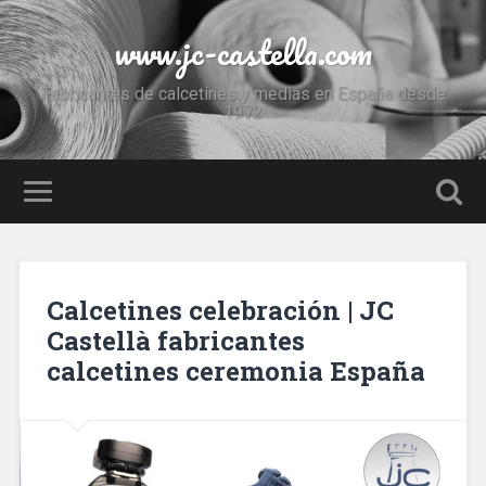
www.jc-castella.com
Fabricantes de calcetines y medias en España desde
1972
Calcetines celebración | JC
Castellà fabricantes
calcetines ceremonia España