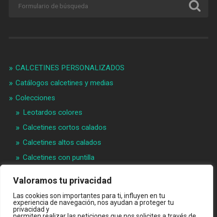
CALCETINES PERSONALIZADOS
Catálogos calcetines y medias
Colecciones
Leotardos colores
Calcetines cortos calados
Calcetines altos calados
Calcetines con puntilla
Calcetines bebé puntilla
Valoramos tu privacidad
Materias primeras
Las cookies son importantes para ti, influyen en tu
Videos
experiencia de navegación, nos ayudan a proteger tu
privacidad y
permiten realizar las peticiones que nos solicites a través de