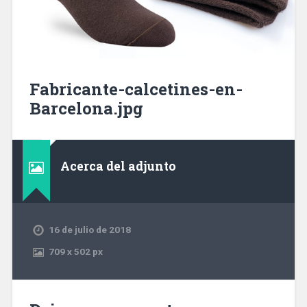
Fabricante-calcetines-en-
Barcelona.jpg
Acerca del adjunto
16 de julio de 2018
709
x
502 px