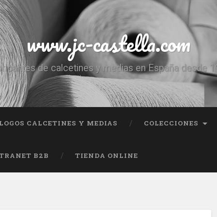
www.jc-castella.com
ricantes de calcetines y medias en España desde 
LOGOS CALCETINES Y MEDIAS
COLECCIONES
TRANET B2B
TIENDA ONLINE