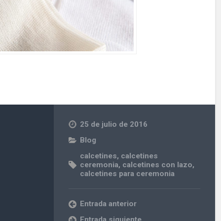
25 de julio de 2016
Blog
calcetines
,
calcetines
ceremonia
,
calcetines con lazo
,
calcetines para ceremonia
Entrada anterior
Entrada siguiente