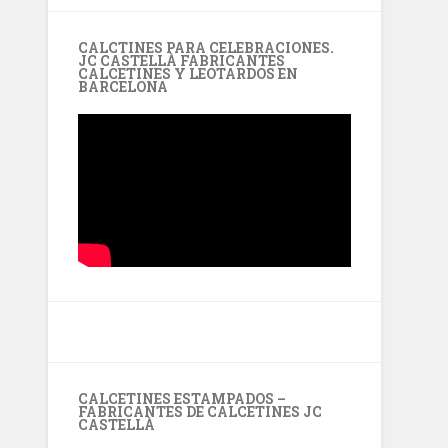
CALCTINES PARA CELEBRACIONES.
JC CASTELLÀ FABRICANTES
CALCETINES Y LEOTARDOS EN
BARCELONA
CALCETINES ESTAMPADOS –
FABRICANTES DE CALCETINES JC
CASTELLÀ