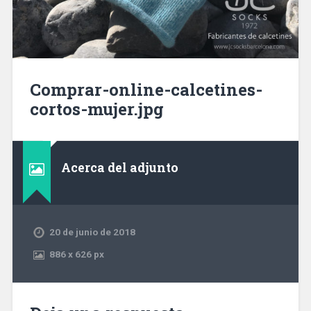
Comprar-online-calcetines-
cortos-mujer.jpg
Acerca del adjunto
20 de junio de 2018
886
x
626 px