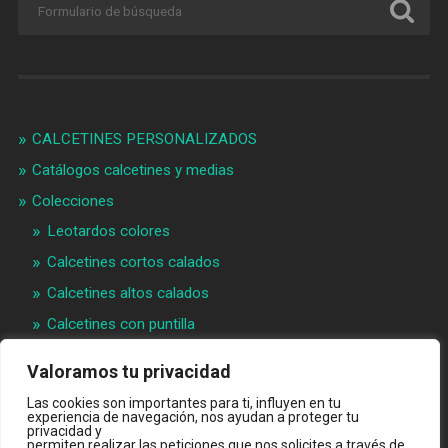
CALCETINES PERSONALIZADOS
Catálogos calcetines y medias
Colecciones
Leotardos colores
Calcetines cortos calados
Calcetines altos calados
Calcetines con puntilla
Calcetines bebé puntilla
Valoramos tu privacidad
Materias primeras
Las cookies son importantes para ti, influyen en tu
Videos
experiencia de navegación, nos ayudan a proteger tu
privacidad y
permiten realizar las peticiones que nos solicites a través de