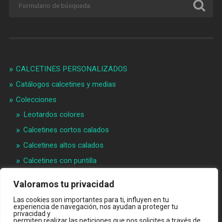
CALCETINES PERSONALIZADOS
Catálogos calcetines y medias
Colecciones
Leotardos colores
Calcetines cortos calados
Calcetines altos calados
Calcetines con puntilla
Calcetines bebé puntilla
Valoramos tu privacidad
Materias primeras
Las cookies son importantes para ti, influyen en tu
Videos
experiencia de navegación, nos ayudan a proteger tu
privacidad y
permiten realizar las peticiones que nos solicites a través de