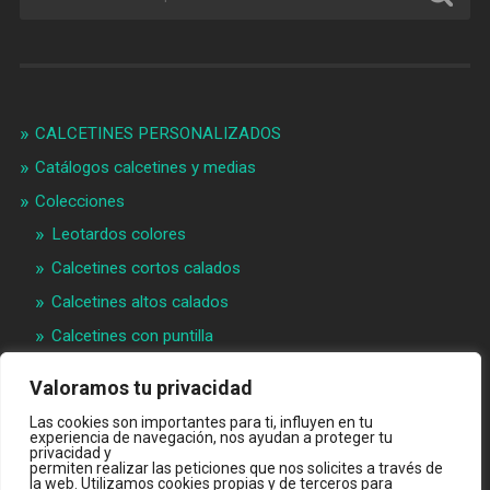
CALCETINES PERSONALIZADOS
Catálogos calcetines y medias
Colecciones
Leotardos colores
Calcetines cortos calados
Calcetines altos calados
Calcetines con puntilla
Calcetines bebé puntilla
Valoramos tu privacidad
Materias primeras
Las cookies son importantes para ti, influyen en tu
experiencia de navegación, nos ayudan a proteger tu
Videos
privacidad y
permiten realizar las peticiones que nos solicites a través de
Quiénes somos
la web. Utilizamos cookies propias y de terceros para