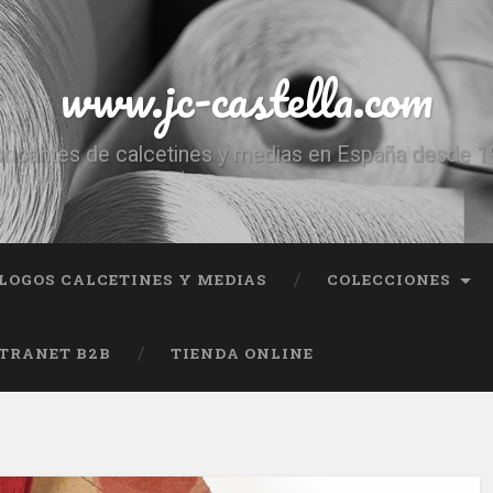
www.jc-castella.com
ricantes de calcetines y medias en España desde 
LOGOS CALCETINES Y MEDIAS
COLECCIONES
TRANET B2B
TIENDA ONLINE