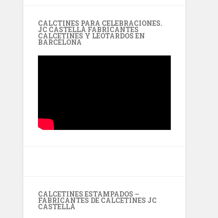
CALCTINES PARA CELEBRACIONES.
JC CASTELLÀ FABRICANTES
CALCETINES Y LEOTARDOS EN
BARCELONA
CALCETINES ESTAMPADOS –
FABRICANTES DE CALCETINES JC
CASTELLÀ