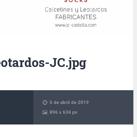
eotardos-JC.jpg
5 de abril de 2019
896
x
634 px