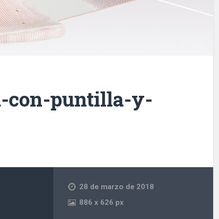
-con-puntilla-y-
28 de marzo de 2018
886
x
626 px