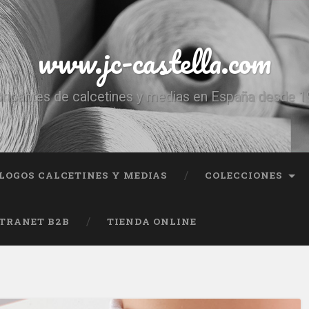
www.jc-castella.com
ricantes de calcetines y medias en España desde 
LOGOS CALCETINES Y MEDIAS
COLECCIONES
TRANET B2B
TIENDA ONLINE