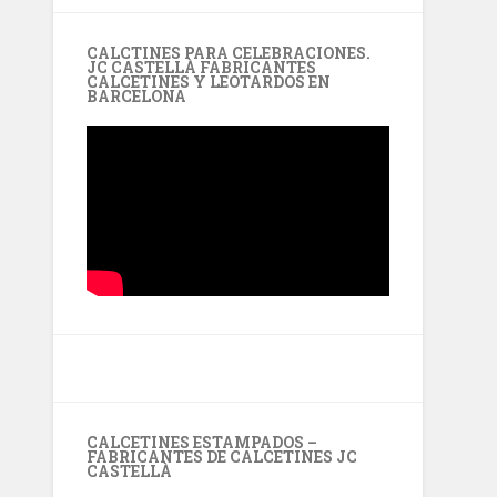
CALCTINES PARA CELEBRACIONES.
JC CASTELLÀ FABRICANTES
CALCETINES Y LEOTARDOS EN
BARCELONA
CALCETINES ESTAMPADOS –
FABRICANTES DE CALCETINES JC
CASTELLÀ