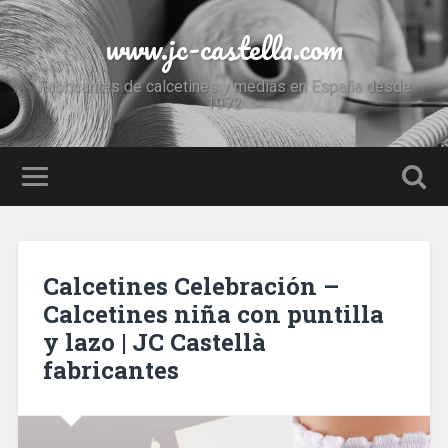
www.jc-castella.com
Fabricantes de calcetines y medias en España desde
1972
Calcetines Celebración –
Calcetines niña con puntilla
y lazo | JC Castellà
fabricantes