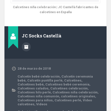
Calcetines niña celebración | JC Castellà fabricantes de
calcetines en España
JC Socks Castellà
28 de marzo de 2018
Calcetín bebé celebración
,
Calcetín ceremonia
bebé
,
Calcetín puntilla perlé
,
Calcetines
,
Calcetines bebé
,
Calcetines bebé ceremonia
,
Calcetines calados
,
Calcetines celebración
,
Calcetines hilo perlé
,
Calcetines niña celebración
,
Calcetines niña comunión
,
calcetines originales
,
Calcetines para niños
,
Calcetines perlé
,
Video
calcetines
,
Videos