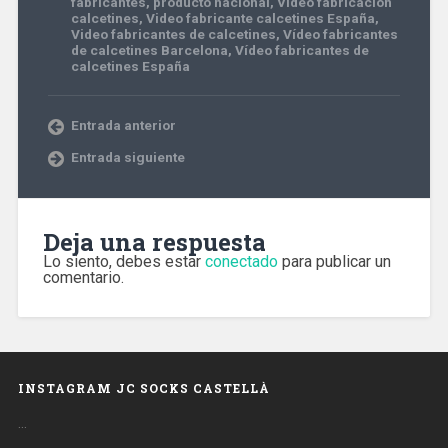
fabricantes
,
producto nacional
,
Video fabricación
calcetines
,
Video fabricante calcetines España
,
Video fabricantes de calcetines
,
Vídeo fabricantes
de calcetines Barcelona
,
Vídeo fabricantes de
calcetines España
Entrada anterior
Entrada siguiente
Deja una respuesta
Lo siento, debes estar
conectado
para publicar un
comentario.
INSTAGRAM JC SOCKS CASTELLÀ
…