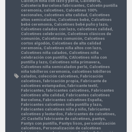
Calcet;in niña con lazo y perla
,
Calcetería
,
Calcetería Barcelona fabricantes
,
Calcetín puntilla
ceremonia
,
calcetines
,
Calcetines 100%
nacionales
,
calcetines alta calidad
,
Calcetines
altos semicalados
,
Calcetines bebé
,
Calcetines
bebé ceremonia
,
Calcetines bebé puño y lazo
,
Calcetines calados con lazo
,
calcetines calidad
,
Calcetines celebración
,
Calcetines clásicos de
comunión
,
Calcetines comunión
,
Calcetines
cortos algodón
,
Calcetines de alta calidad
ceremonia
,
Calcetines niña altos con lazo
,
Calcetines niña calados
,
Calcetines niña
celebración con puntilla
,
CAlcetines niña con
puntilla y lazo
,
Calcetines niña primavera
,
Calcetines niña semicalados perlé
,
Calcetines
niña tobilleros ceremonia
,
calcetines tobilleros
calados
,
colección calcetines
,
Fabricación
calcetines
,
fabricación propia
,
Fabricante de
calcetines estampados
,
fabricante textil
,
Fabricantes
,
fabricantes calcetines
,
Fabricantes
calcetines alta calidad
,
Fabricantes calcetines
Barcelona
,
Fabricantes calcetines España
,
Fabricantes calcetines niña puntilla y lazo
,
Fabricantes calcetines niña y niño
,
fabricantes
calcetines y leotardos
,
Fabricantes de calcetines
,
JC Castellá fabricante de calcetines
,
pantys
,
Pantys con puntilla
,
Pantys lisos
,
personalización
calcetines
,
Personalización de calcetines