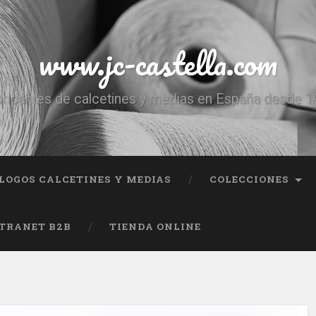
www.jc-castella.com
ricantes de calcetines y medias en España desde 
LOGOS CALCETINES Y MEDIAS
COLECCIONES
TRANET B2B
TIENDA ONLINE