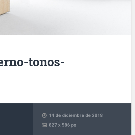
erno-tonos-
14 de diciembre de 2018
827
x
586 px