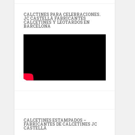
CALCTINES PARA CELEBRACIONES.
JC CASTELLÀ FABRICANTES
CALCETINES Y LEOTARDOS EN
BARCELONA
CALCETINES ESTAMPADOS –
FABRICANTES DE CALCETINES JC
CASTELLÀ