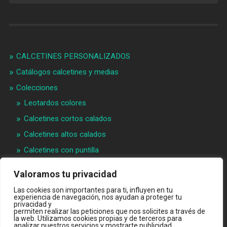
CALCETINES PERSONALIZADOS
Catálogos calcetines y medias
Colecciones
Leotardos colores
Calcetines cortos calados
Calcetines altos calados
Calcetines con puntilla
Calcetines bebé puntilla
Valoramos tu privacidad
Materias primeras
Las cookies son importantes para ti, influyen en tu
Videos
experiencia de navegación, nos ayudan a proteger tu
privacidad y
permiten realizar las peticiones que nos solicites a través de
Quiénes somos
la web. Utilizamos cookies propias y de terceros para
analizar nuestros servicios y mostrarte publicidad