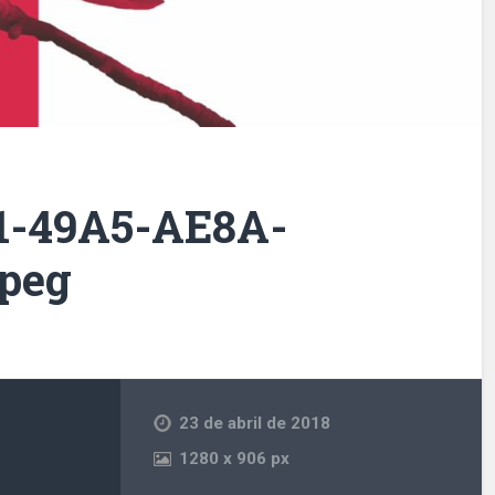
1-49A5-AE8A-
jpeg
23 de abril de 2018
1280
x
906 px