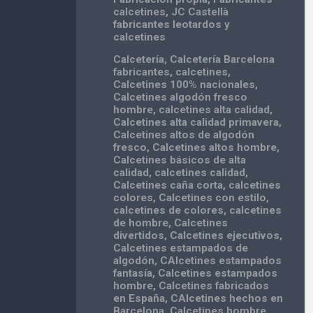
calcetines
,
JC Castellà
fabricantes leotardos y
calcetines
Calcetería
,
Calcetería Barcelona
fabricantes
,
calcetines
,
Calcetines 100% nacionales
,
Calcetines algodón fresco
hombre
,
calcetines alta calidad
,
Calcetines alta calidad primavera
,
Calcetines altos de algodón
fresco
,
Calcetines altos hombre
,
Calcetines básicos de alta
calidad
,
calcetines calidad
,
Calcetines caña corta
,
calcetines
colores
,
Calcetines con estilo
,
calcetines de colores
,
calcetines
de hombre
,
Calcetines
divertidos
,
Calcetines ejecutivos
,
Calcetines estampados de
algodón
,
CAlcetines estampados
fantasía
,
Calcetines estampados
hombre
,
Calcetines fabricados
en España
,
CAlcetines hechos en
Barcelona
,
Calcetines hombre