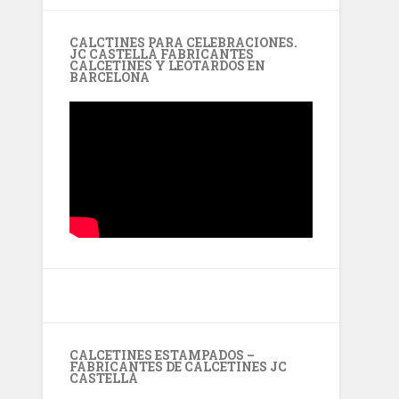
CALCTINES PARA CELEBRACIONES.
JC CASTELLÀ FABRICANTES
CALCETINES Y LEOTARDOS EN
BARCELONA
CALCETINES ESTAMPADOS –
FABRICANTES DE CALCETINES JC
CASTELLÀ