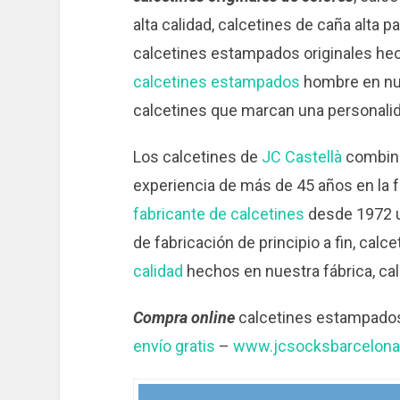
alta calidad, calcetines de caña alta 
calcetines estampados originales hech
calcetines estampados
hombre en nue
calcetines que marcan una personali
Los calcetines de
JC Castellà
combina
experiencia de más de 45 años en la f
fabricante de calcetines
desde 1972 u
de fabricación de principio a fin, cal
calidad
hechos en nuestra fábrica, ca
Compra online
calcetines estampados 
envío gratis
–
www.jcsocksbarcelon