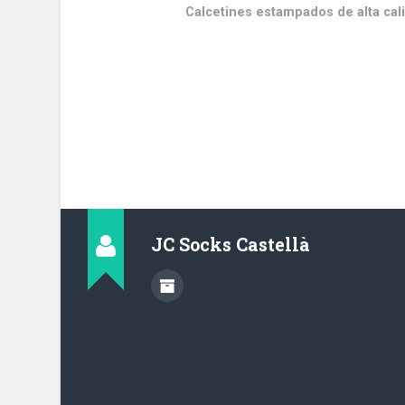
Calcetines estampados de alta cali
JC Socks Castellà