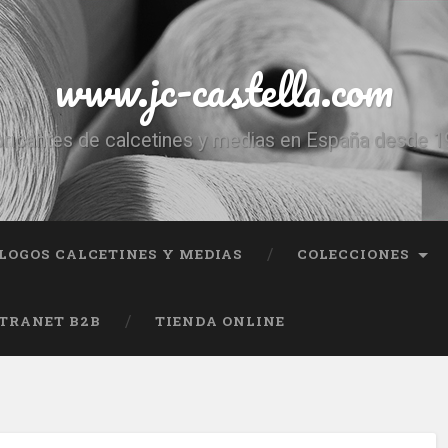
www.jc-castella.com
ricantes de calcetines y medias en España desde 
LOGOS CALCETINES Y MEDIAS
COLECCIONES
TRANET B2B
TIENDA ONLINE