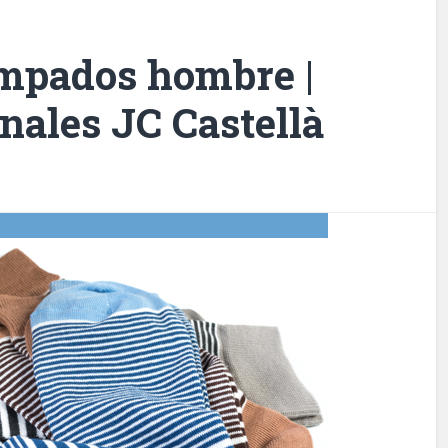
ampados hombre |
inales JC Castellà