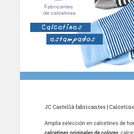
JC Castellà fabricantes | Calcet
Amplia selección en calcetines de h
calcetines originales de colores
, calc