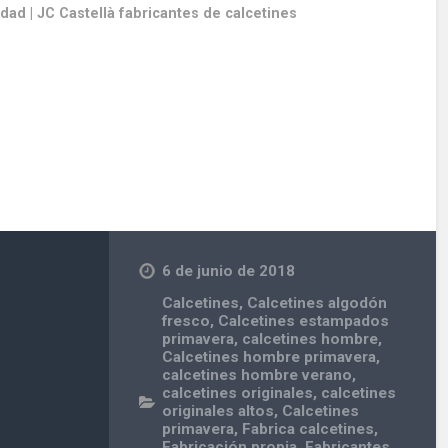
dad | JC Castellà fabricantes de calcetines
6 de junio de 2018
Calcetines
,
Calcetines algodón
fresco
,
Calcetines estampados
primavera
,
calcetines hombre
,
Calcetines hombre primavera
,
calcetines hombre verano
,
calcetines originales
,
calcetines
originales altos
,
Calcetines
primavera
,
Fabrica calcetines
,
Fabricación propia
,
Fabricantes