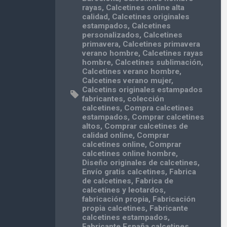
rayas
,
Calcetines online alta
calidad
,
Calcetines originales
estampados
,
Calcetines
personalizados
,
Calcetines
primavera
,
Calcetines primavera
verano hombre
,
Calcetines rayas
hombre
,
Calcetines sublimación
,
Calcetines verano hombre
,
Calcetines verano mujer
,
Calcetins originales estampados
fabricantes
,
colección
calcetines
,
Compra calcetines
estampados
,
Comprar calcetines
altos
,
Comprar calcetines de
calidad online
,
Comprar
calcetines online
,
Comprar
calcetines online hombre
,
Diseño originales de calcetines
,
Envío gratis calcetines
,
Fabrica
de calcetines
,
Fabrica de
calcetines y leotardos
,
fabricación propia
,
Fabricación
propia calcetines
,
Fabricante
calcetines estampados
,
Fabricante España calcetines
,