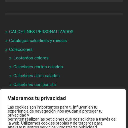
CALCETINES PERSONALIZADOS
Catálogos calcetines y medias
Colecciones
Leotardos colores
Calcetines cortos calados
Calcetines altos calados
Calcetines con puntilla
Calcetines bebé puntilla
Valoramos tu privacidad
Materias primeras
Las cookies son importantes para ti, influyen en tu
Videos
experiencia de navegación, nos ayudan a proteger tu
privacidad y
permiten realizar las peticiones que nos solicites a través de
Quiénes somos
la web. Utilizamos cookies propias y de terceros para
analizar nuestros servicios y mostrarte publicidad