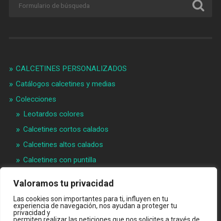
CALCETINES PERSONALIZADOS
Catálogos calcetines y medias
Colecciones
Leotardos colores
Calcetines cortos calados
Calcetines altos calados
Calcetines con puntilla
Calcetines bebé puntilla
Valoramos tu privacidad
Materias primeras
Las cookies son importantes para ti, influyen en tu
Videos
experiencia de navegación, nos ayudan a proteger tu
privacidad y
permiten realizar las peticiones que nos solicites a través de