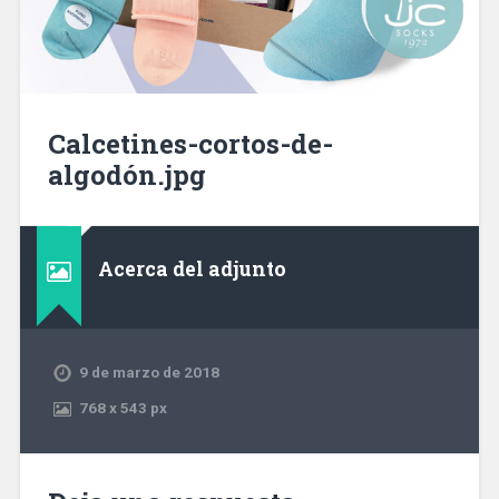
Calcetines-cortos-de-
algodón.jpg
Acerca del adjunto
9 de marzo de 2018
768
x
543 px