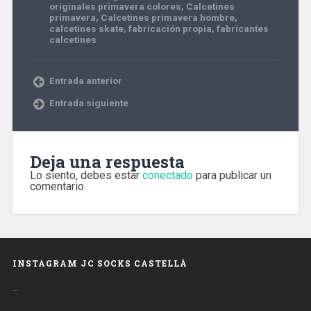
originales primavera colores
,
Calcetines
primavera
,
Calcetines primavera hombre
,
calcetines skate
,
fabricación propia
,
fabricantes
calcetines
Entrada anterior
Entrada siguiente
Deja una respuesta
Lo siento, debes estar
conectado
para publicar un
comentario.
INSTAGRAM JC SOCKS CASTELLÀ
…