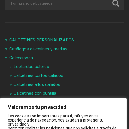
CALCETINES PERSONALIZADOS
Catálogos calcetines y medias
Colecciones
Leotardos colores
Calcetines cortos calados
Calcetines altos calados
Calcetines con puntilla
Calcetines bebé puntilla
Valoramos tu privacidad
Materias primeras
Las cookies son importantes para ti, influyen en tu
experiencia de navegación, nos ayudan a proteger tu
Videos
privacidad y
permiten realizar las peticiones que nos solicites a través de