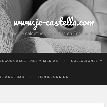
www.jc-castella.com
ricantes de calcetines y medias en España desde 
LOGOS CALCETINES Y MEDIAS
COLECCIONES
TRANET B2B
TIENDA ONLINE