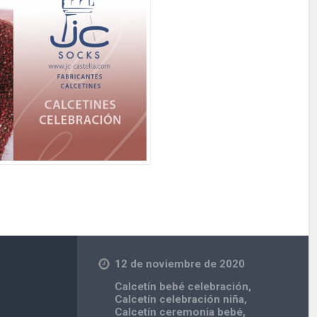
12 de noviembre de 2020
Calcetín bebé celebración
,
Calcetín celebración niña
,
Calcetín ceremonia bebé
,