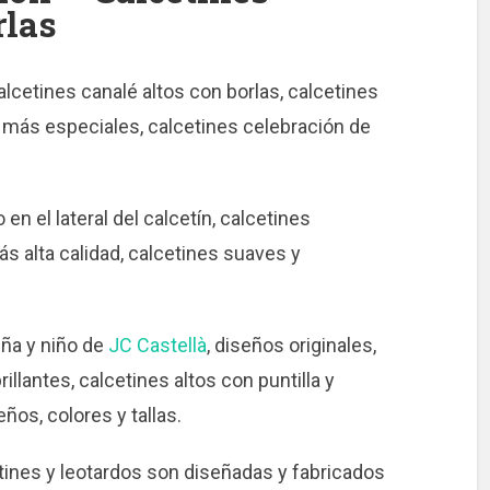
rlas
calcetines canalé altos con borlas, calcetines
s más especiales, calcetines celebración de
en el lateral del calcetín, calcetines
s alta calidad, calcetines suaves y
iña y niño de
JC Castellà
, diseños originales,
illantes, calcetines altos con puntilla y
ños, colores y tallas.
ines y leotardos son diseñadas y fabricados