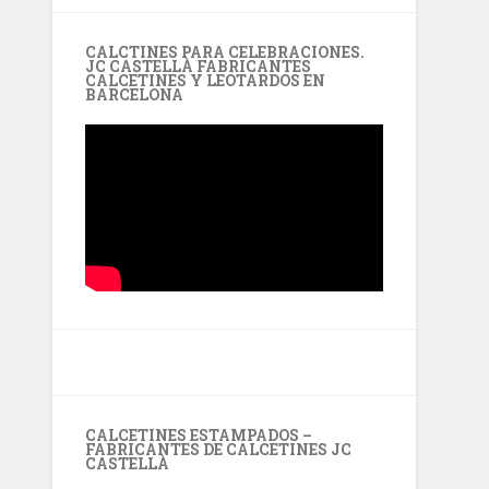
CALCTINES PARA CELEBRACIONES.
JC CASTELLÀ FABRICANTES
CALCETINES Y LEOTARDOS EN
BARCELONA
CALCETINES ESTAMPADOS –
FABRICANTES DE CALCETINES JC
CASTELLÀ