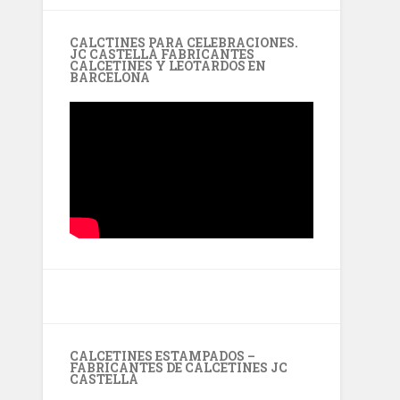
CALCTINES PARA CELEBRACIONES.
JC CASTELLÀ FABRICANTES
CALCETINES Y LEOTARDOS EN
BARCELONA
CALCETINES ESTAMPADOS –
FABRICANTES DE CALCETINES JC
CASTELLÀ