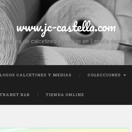
www.jc-castella.com
ricantes de calcetines y medias en España desde 
LOGOS CALCETINES Y MEDIAS
COLECCIONES
TRANET B2B
TIENDA ONLINE