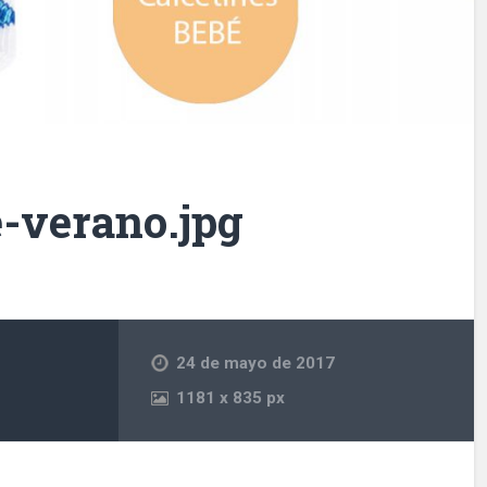
é-verano.jpg
24 de mayo de 2017
1181
x
835 px