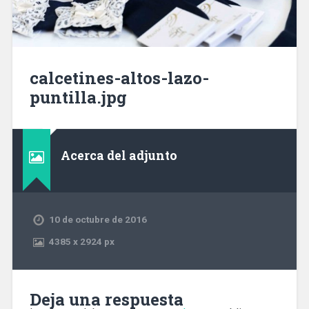
calcetines-altos-lazo-
puntilla.jpg
Acerca del adjunto
10 de octubre de 2016
4385
x
2924 px
Deja una respuesta