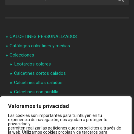
CALCETINES PERSONALIZADOS
Catálogos calcetines y medias
Colecciones
Leotardos colores
Calcetines cortos calados
Calcetines altos calados
Calcetines con puntilla
Calcetines bebé puntilla
Valoramos tu privacidad
Materias primeras
Las cookies son importantes para ti, influyen en tu
experiencia de navegación, nos ayudan a proteger tu
Videos
privacidad y
permiten realizar las peticiones que nos solicites a través de
Quiénes somos
la web. Utilizamos cookies propias y de terceros para