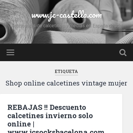
www.jc-castella.com
Fabricantes de calcetines y medias en España desde
1972
ETIQUETA
Shop online calcetines vintage mujer
REBAJAS !! Descuento
calcetines invierno solo
online |
www.jcsocksbacelona.com