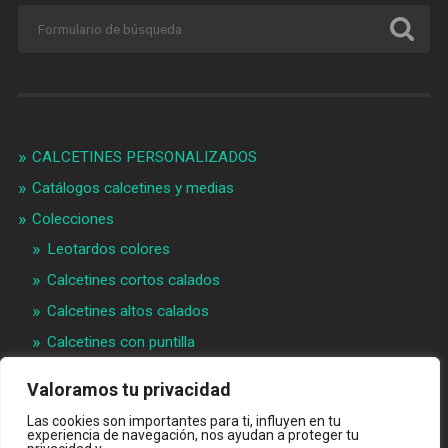
CALCETINES PERSONALIZADOS
Catálogos calcetines y medias
Colecciones
Leotardos colores
Calcetines cortos calados
Calcetines altos calados
Calcetines con puntilla
Calcetines bebé puntilla
Valoramos tu privacidad
Materias primeras
Las cookies son importantes para ti, influyen en tu
Videos
experiencia de navegación, nos ayudan a proteger tu