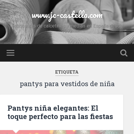
www.jc-castella.com
Fabricantes de calcetines y medias en España desde
1972
ETIQUETA
pantys para vestidos de niña
Pantys niña elegantes: El
toque perfecto para las fiestas