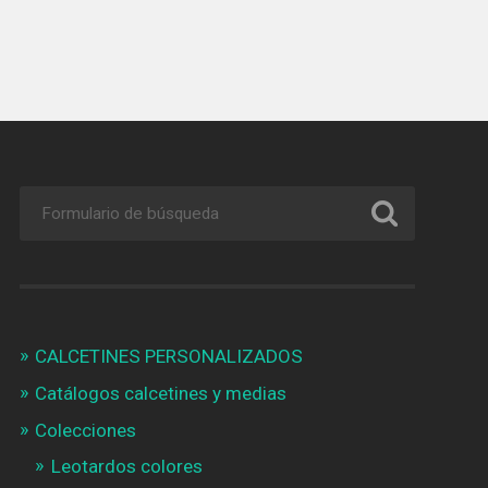
CALCETINES PERSONALIZADOS
Catálogos calcetines y medias
Colecciones
Leotardos colores