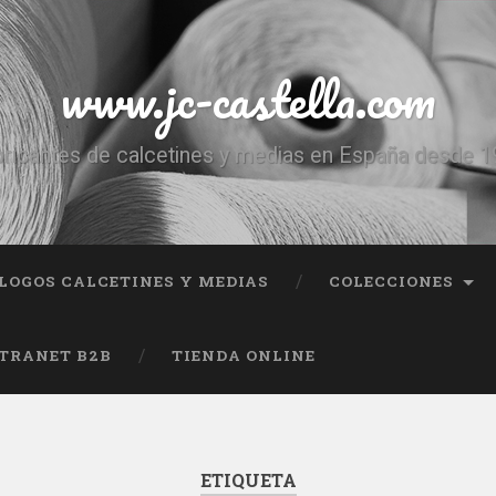
www.jc-castella.com
ricantes de calcetines y medias en España desde 
LOGOS CALCETINES Y MEDIAS
COLECCIONES
TRANET B2B
TIENDA ONLINE
ETIQUETA