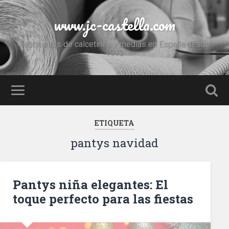
www.jc-castella.com
Fabricantes de calcetines y medias en España desde
1972
ETIQUETA
pantys navidad
Pantys niña elegantes: El
toque perfecto para las fiestas