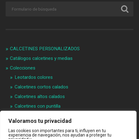
CALCETINES PERSONALIZADOS
Catálogos calcetines y medias
Colecciones
Leotardos colores
Calcetines cortos calados
Calcetines altos calados
Calcetines con puntilla
Calcetines bebé puntilla
Valoramos tu privacidad
Materias primeras
Las cookies son importantes para ti, influyen en tu
Videos
experiencia de navegación, nos ayudan a proteger tu