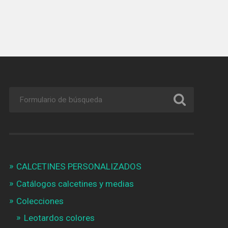
CALCETINES PERSONALIZADOS
Catálogos calcetines y medias
Colecciones
Leotardos colores