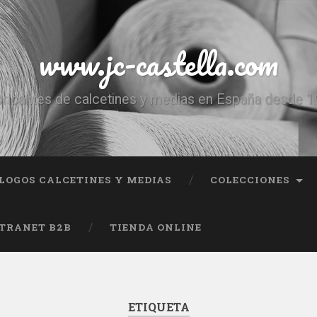
www.jc-castella.com
ricantes de calcetines y medias en España desde 
LOGOS CALCETINES Y MEDIAS
COLECCIONES
TRANET B2B
TIENDA ONLINE
ETIQUETA