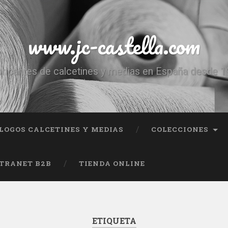
www.jc-castella.com
ricantes de calcetines y medias en España desde 
LOGOS CALCETINES Y MEDIAS
COLECCIONES
TRANET B2B
TIENDA ONLINE
ETIQUETA