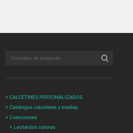
CALCETINES PERSONALIZADOS
Catálogos calcetines y medias
Colecciones
Leotardos colores