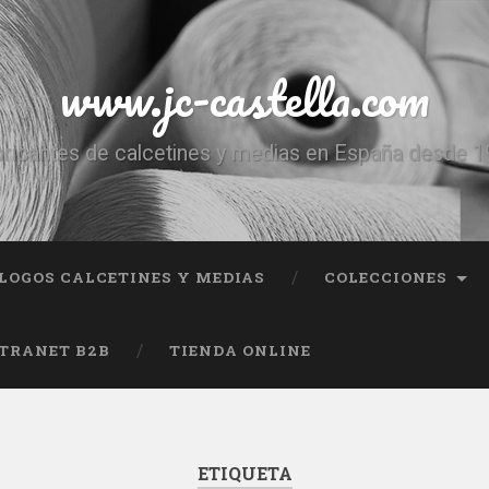
www.jc-castella.com
ricantes de calcetines y medias en España desde 
LOGOS CALCETINES Y MEDIAS
COLECCIONES
TRANET B2B
TIENDA ONLINE
ETIQUETA