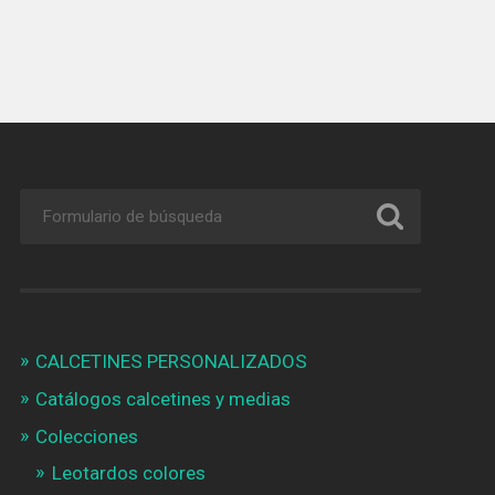
CALCETINES PERSONALIZADOS
Catálogos calcetines y medias
Colecciones
Leotardos colores